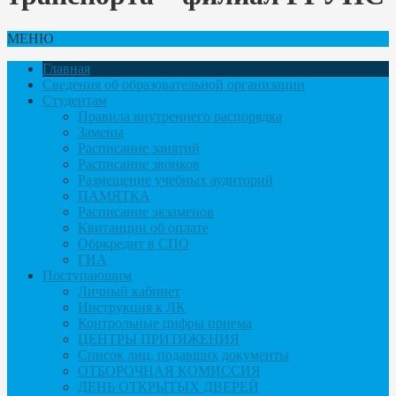
МЕНЮ
Главная
Сведения об образовательной организации
Студентам
Правила внутреннего распорядка
Замены
Расписание занятий
Расписание звонков
Размещение учебных аудиторий
ПАМЯТКА
Расписание экзаменов
Квитанции об оплате
Обркредит в СПО
ГИА
Поступающим
Личный кабинет
Инструкция к ЛК
Контрольные цифры приема
ЦЕНТРЫ ПРИТЯЖЕНИЯ
Список лиц, подавших документы
ОТБОРОЧНАЯ КОМИССИЯ
ДЕНЬ ОТКРЫТЫХ ДВЕРЕЙ