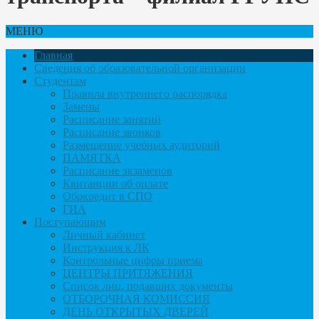
МЕНЮ
Главная
Сведения об образовательной организации
Студентам
Правила внутреннего распорядка
Замены
Расписание занятий
Расписание звонков
Размещение учебных аудиторий
ПАМЯТКА
Расписание экзаменов
Квитанции об оплате
Обркредит в СПО
ГИА
Поступающим
Личный кабинет
Инструкция к ЛК
Контрольные цифры приема
ЦЕНТРЫ ПРИТЯЖЕНИЯ
Список лиц, подавших документы
ОТБОРОЧНАЯ КОМИССИЯ
ДЕНЬ ОТКРЫТЫХ ДВЕРЕЙ