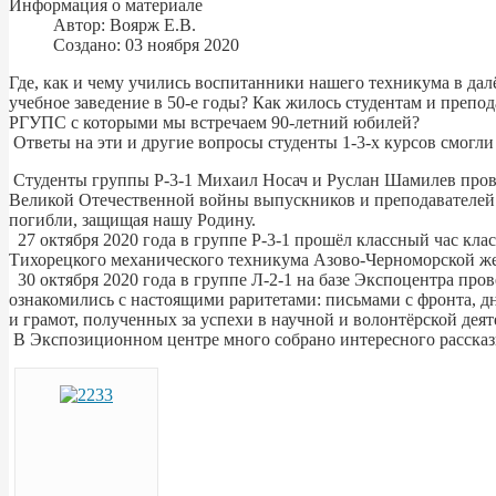
Информация о материале
Автор:
Воярж Е.В.
Создано: 03 ноября 2020
Где, как и чему учились воспитанники нашего техникума в дал
учебное заведение в 50-е годы? Как жилось студентам и преп
РГУПС с которыми мы встречаем 90-летний юбилей?
Ответы на эти и другие вопросы студенты 1-3-х курсов смог
Студенты группы Р-3-1 Михаил Носач и Руслан Шамилев провел
Великой Отечественной войны выпускников и преподавателей.
погибли, защищая нашу Родину.
27 октября 2020 года в группе Р-3-1 прошёл классный час кл
Тихорецкого механического техникума Азово-Черноморской же
30 октября 2020 года в группе Л-2-1 на базе Экспоцентра про
ознакомились с настоящими раритетами: письмами с фронта, дн
и грамот, полученных за успехи в научной и волонтёрской деят
В Экспозиционном центре много собрано интересного рассказ