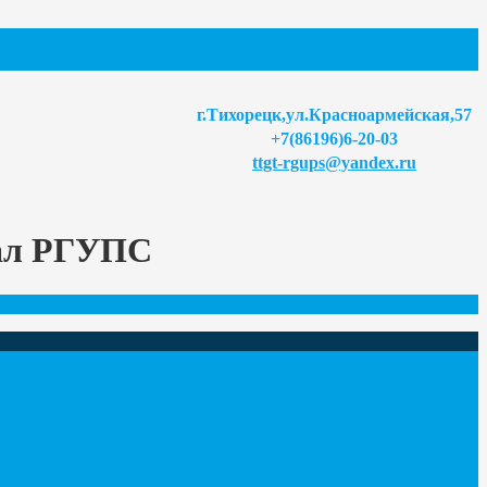
г.Тихорецк,ул.Красноармейская,57
+7(86196)6-20-03
ttgt-rgups@yandex.ru
иал РГУПС