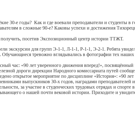
ёкие 30-е годы? Как и где воевали преподаватели и студенты в
одавателям в сложные 90-е? Каковы успехи и достижения Тихоре
ли получить, посетив Экспозиционный центр истории ТТЖТ.
и экскурсии для групп Э-1-1, Л-1-1, Р-1-1, Э-2-1. Ребята уви
 Обучающиеся тревожно вглядывались в фотографии тех наших с
ассный час: «90 лет уверенного движения вперед!», посвящённы
лезной дороги дирекции Народного комиссариата путей сообще
ведено открытое мероприятие по дисциплине «История»: «90 лет 
евниками выпускников 30-х годов, наградами преподавателей и 
ельности, за участие в студенческих трудовых отрядах и спорте 
ывающего о нашей почти вековой истории. Приходите и увидит