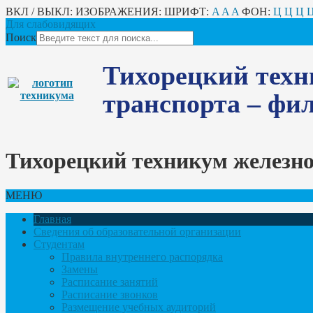
ВКЛ / ВЫКЛ:
ИЗОБРАЖЕНИЯ:
ШРИФТ:
A
A
A
ФОН:
Ц
Ц
Ц
Для слабовидящих
Поиск
Тихорецкий техн
транспорта – ф
Тихорецкий техникум железн
МЕНЮ
Главная
Сведения об образовательной организации
Студентам
Правила внутреннего распорядка
Замены
Расписание занятий
Расписание звонков
Размещение учебных аудиторий