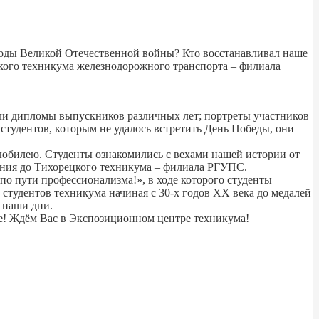
 годы Великой Отечественной войны? Кто восстанавливал наше
цкого техникума железнодорожного транспорта – филиала
дели дипломы выпускников различных лет; портреты участников
тудентов, которым не удалось встретить День Победы, они
й юбилею. Студенты ознакомились с вехами нашей истории от
ния до Тихорецкого техникума – филиала РГУПС.
по пути профессионализма!», в ходе которого студенты
студентов техникума начиная с 30-х годов ХХ века до медалей
в наши дни.
е! Ждём Вас в Экспозиционном центре техникума!