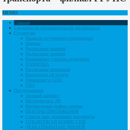
МЕНЮ
Главная
Сведения об образовательной организации
Студентам
Правила внутреннего распорядка
Замены
Расписание занятий
Расписание звонков
Размещение учебных аудиторий
ПАМЯТКА
Расписание экзаменов
Квитанции об оплате
Обркредит в СПО
ГИА
Поступающим
Личный кабинет
Инструкция к ЛК
Контрольные цифры приема
ЦЕНТРЫ ПРИТЯЖЕНИЯ
Список лиц, подавших документы
ОТБОРОЧНАЯ КОМИССИЯ
ДЕНЬ ОТКРЫТЫХ ДВЕРЕЙ