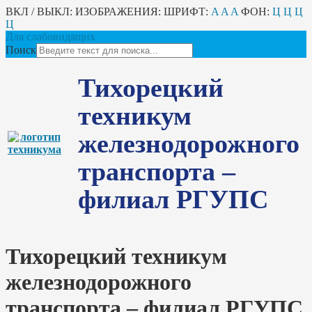
ВКЛ / ВЫКЛ:
ИЗОБРАЖЕНИЯ:
ШРИФТ:
A
A
A
ФОН:
Ц
Ц
Ц
Ц
Для слабовидящих
Поиск
Тихорецкий
техникум
железнодорожного
транспорта –
филиал РГУПС
Тихорецкий техникум
железнодорожного
транспорта – филиал РГУПС