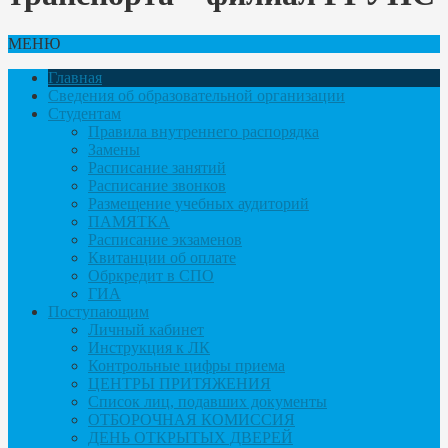
МЕНЮ
Главная
Сведения об образовательной организации
Студентам
Правила внутреннего распорядка
Замены
Расписание занятий
Расписание звонков
Размещение учебных аудиторий
ПАМЯТКА
Расписание экзаменов
Квитанции об оплате
Обркредит в СПО
ГИА
Поступающим
Личный кабинет
Инструкция к ЛК
Контрольные цифры приема
ЦЕНТРЫ ПРИТЯЖЕНИЯ
Список лиц, подавших документы
ОТБОРОЧНАЯ КОМИССИЯ
ДЕНЬ ОТКРЫТЫХ ДВЕРЕЙ