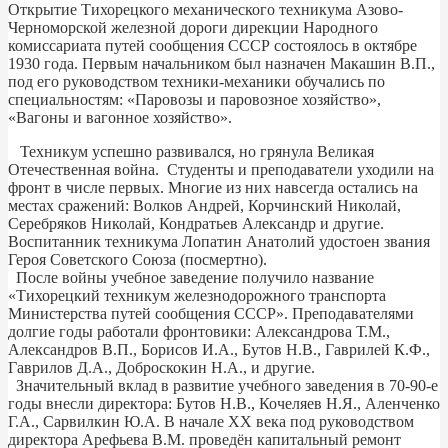
Открытие Тихорецкого механического техникума Азово-
Черноморской железной дороги дирекции Народного
комиссариата путей сообщения СССР состоялось в октябре
1930 года. Первым начальником был назначен Макашин В.П.,
под его руководством техники-механики обучались по
специальностям: «Паровозы и паровозное хозяйство»,
«Вагоны и вагонное хозяйство».
Техникум успешно развивался, но грянула Великая
Отечественная война. Студенты и преподаватели уходили на
фронт в числе первых. Многие из них навсегда остались на
местах сражений: Волков Андрей, Корчинский Николай,
Серебряков Николай, Кондратьев Александр и другие.
Воспитанник техникума Лопатин Анатолий удостоен звания
Героя Советского Союза (посмертно).
После войны учебное заведение получило название
«Тихорецкий техникум железнодорожного транспорта
Министерства путей сообщения СССР». Преподавателями
долгие годы работали фронтовики: Александрова Т.М.,
Александров В.П., Борисов И.А., Бутов Н.В., Гаврилей К.Ф.,
Гаврилов Д.А., Доброскокин Н.А., и другие.
Значительный вклад в развитие учебного заведения в 70-90-е
годы внесли директора: Бутов Н.В., Кочеляев Н.Я., Аленченко
Г.А., Сарвилкин Ю.А. В начале ХХ века под руководством
директора Арефьева В.М. проведён капитальный ремонт