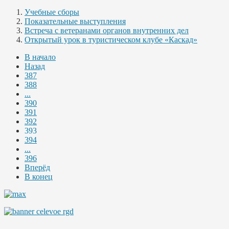
Учебные сборы
Показательные выступления
Встреча с ветеранами органов внутренних дел
Открытый урок в туристическом клубе «Каскад»
В начало
Назад
387
388
...
390
391
392
393
394
...
396
Вперёд
В конец