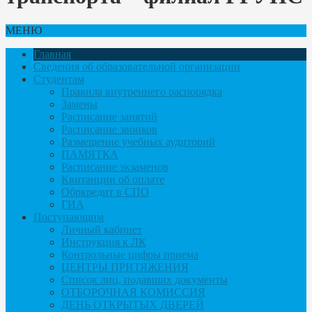
МЕНЮ
Главная
Сведения об образовательной организации
Студентам
Правила внутреннего распорядка
Замены
Расписание занятий
Расписание звонков
Размещение учебных аудиторий
ПАМЯТКА
Расписание экзаменов
Квитанции об оплате
Обркредит в СПО
ГИА
Поступающим
Личный кабинет
Инструкция к ЛК
Контрольные цифры приема
ЦЕНТРЫ ПРИТЯЖЕНИЯ
Список лиц, подавших документы
ОТБОРОЧНАЯ КОМИССИЯ
ДЕНЬ ОТКРЫТЫХ ДВЕРЕЙ