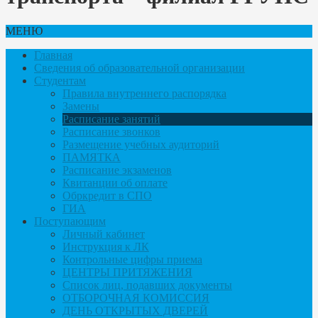
МЕНЮ
Главная
Сведения об образовательной организации
Студентам
Правила внутреннего распорядка
Замены
Расписание занятий
Расписание звонков
Размещение учебных аудиторий
ПАМЯТКА
Расписание экзаменов
Квитанции об оплате
Обркредит в СПО
ГИА
Поступающим
Личный кабинет
Инструкция к ЛК
Контрольные цифры приема
ЦЕНТРЫ ПРИТЯЖЕНИЯ
Список лиц, подавших документы
ОТБОРОЧНАЯ КОМИССИЯ
ДЕНЬ ОТКРЫТЫХ ДВЕРЕЙ