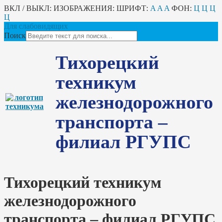
ВКЛ / ВЫКЛ:
ИЗОБРАЖЕНИЯ:
ШРИФТ:
A
A
A
ФОН:
Ц
Ц
Ц
Ц
Для слабовидящих
Поиск
Тихорецкий
техникум
железнодорожного
транспорта –
филиал РГУПС
Тихорецкий техникум
железнодорожного
транспорта – филиал РГУПС