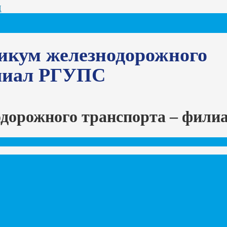
Ц
икум железнодорожного
илиал РГУПС
одорожного транспорта – фил