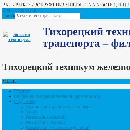
ВКЛ / ВЫКЛ:
ИЗОБРАЖЕНИЯ:
ШРИФТ:
A
A
A
ФОН:
Ц
Ц
Ц
Для слабовидящих
Поиск
Тихорецкий техн
транспорта – ф
Тихорецкий техникум железн
МЕНЮ
Главная
Сведения об образовательной организации
Студентам
Правила внутреннего распорядка
Замены
Расписание занятий
Расписание звонков
Размещение учебных аудиторий