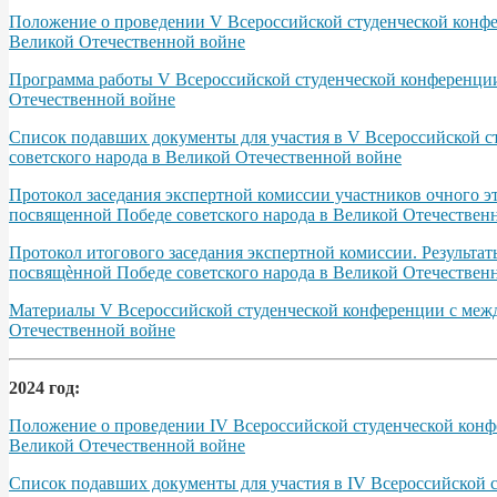
Положение о проведении V Всероссийской студенческой конфер
Великой Отечественной войне
Программа работы V Всероссийской студенческой конференции 
Отечественной войне
Список подавших документы для участия в V Всероссийской с
советского народа в Великой Отечественной войне
Протокол заседания экспертной комиссии участников очного э
посвященной Победе советского народа в Великой Отечественно
Протокол итогового заседания экспертной комиссии. Результа
посвящѐнной Победе советского народа в Великой Отечественно
Материалы V Всероссийской студенческой конференции с межд
Отечественной войне
2024 год:
Положение о проведении IV Всероссийской студенческой конфе
Великой Отечественной войне
Список подавших документы для участия в IV Всероссийской 