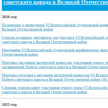
советского народа в Великой Отечеств
2026 год:
Положение о проведении VI Всероссийской студенческой конфе
Великой Отечественной войне
Список подавших документы для участия в VI Всеросийской с
советского народа в Великой Отечественной войне
Программа VІ Всероссийской студенческой конференциис межд
Отечественной войне
Протокол заседания экспертной комиссии участников очного э
посвященной Победе советского народа в Великой Отечественно
Протокол итогового заседания экспертной комиссии VI Всерос
Победе советского народа в Великой Отечественной войне (30-3
Сборник тезисов работ участников очного этапа VІ Всероссий
советского народа в Великой Отечественной войне
2025 год: