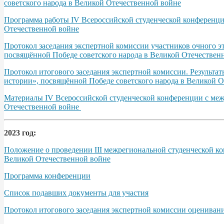
советского народа в Великой Отечественной войне
Программа работы IV Всероссийской студенческой конференции
Отечественной войне
Протокол заседания экспертной комиссии участников очного э
посвящённой Победе советского народа в Великой Отечественно
Протокол итогового заседания экспертной комиссии. Результа
истории», посвящённой Победе советского народа в Великой От
Материалы IV Всероссийской студенческой конференции с межд
Отечественной войне
2023 год:
Положение о проведении III межрегиональной студенческой ко
Великой Отечественной войне
Программа конференции
Список подавших документы для участия
Протокол итогового заседания экспертной комиссии оцениван