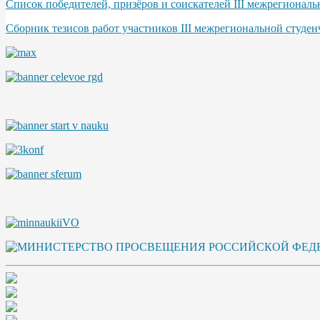
Список победителей, призёров и соискателей III межрегионал
Сборник тезисов работ участников III межрегиональной студе