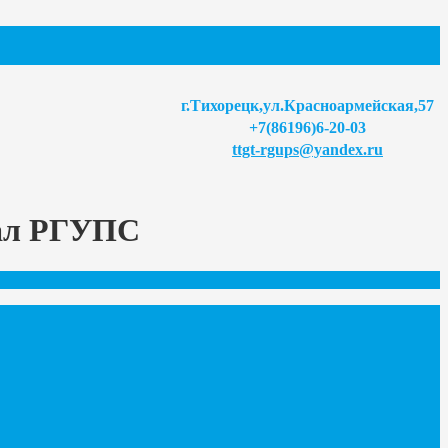
г.Тихорецк,ул.Красноармейская,57
+7(86196)6-20-03
ttgt-rgups@yandex.ru
иал РГУПС