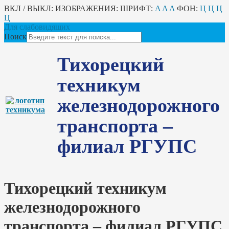
ВКЛ / ВЫКЛ:
ИЗОБРАЖЕНИЯ:
ШРИФТ:
A
A
A
ФОН:
Ц
Ц
Ц
Ц
Для слабовидящих
Поиск
Тихорецкий
техникум
железнодорожного
транспорта –
филиал РГУПС
Тихорецкий техникум
железнодорожного
транспорта – филиал РГУПС