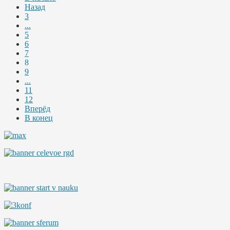
Назад
3
...
5
6
7
8
9
...
11
12
Вперёд
В конец