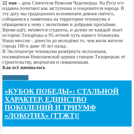
22 мая
– день Святителя Николая Чудотворца. На Руси его
издавна почитают как заступника и покровителя народа. В
эту дату мы традиционно вспоминаем деяния святого,
собираемся у памятника на территории техникума и
обращаемся к нему с молитвами и добрыми просьбами.
Время идёт, меняются студенты, и далеко не каждый знает
историю Тихорецка и 95-летний путь нашего техникума.
Наша миссия – донести до молодёжи то, чем жили жители
города 100 и даже 10 лет назад.
В Экспоцентре техникума развёрнута экспозиция,
посвящённая Николаевской церкви станции Тихорецкая: её
строительству, меценатам и священникам.
Как всё начиналось
Подробнее...
«КУБОК ПОБЕДЫ»: СТАЛЬНОЙ
ХАРАКТЕР, ЕДИНСТВО
ПОКОЛЕНИЙ И ТРИУМФ
«ЛОКОТИХ» (ТТЖТ)!