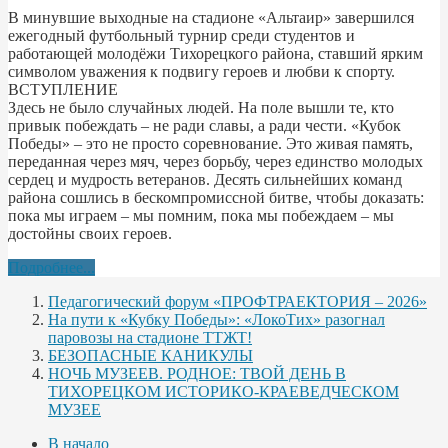
В минувшие выходные на стадионе «Альтаир» завершился
ежегодный футбольный турнир среди студентов и
работающей молодёжи Тихорецкого района, ставший ярким
символом уважения к подвигу героев и любви к спорту.
ВСТУПЛЕНИЕ
Здесь не было случайных людей. На поле вышли те, кто
привык побеждать – не ради славы, а ради чести. «Кубок
Победы» – это не просто соревнование. Это живая память,
переданная через мяч, через борьбу, через единство молодых
сердец и мудрость ветеранов. Десять сильнейших команд
района сошлись в бескомпромиссной битве, чтобы доказать:
пока мы играем – мы помним, пока мы побеждаем – мы
достойны своих героев.
Подробнее...
Педагогический форум «ПРОФТРАЕКТОРИЯ – 2026»
На пути к «Кубку Победы»: «ЛокоТих» разогнал
паровозы на стадионе ТТЖТ!
БЕЗОПАСНЫЕ КАНИКУЛЫ
НОЧЬ МУЗЕЕВ. РОДНОЕ: ТВОЙ ДЕНЬ В
ТИХОРЕЦКОМ ИСТОРИКО-КРАЕВЕДЧЕСКОМ
МУЗЕЕ
В начало