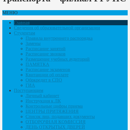
МЕНЮ
Главная
Сведения об образовательной организации
Студентам
Правила внутреннего распорядка
Замены
Расписание занятий
Расписание звонков
Размещение учебных аудиторий
ПАМЯТКА
Расписание экзаменов
Квитанции об оплате
Обркредит в СПО
ГИА
Поступающим
Личный кабинет
Инструкция к ЛК
Контрольные цифры приема
ЦЕНТРЫ ПРИТЯЖЕНИЯ
Список лиц, подавших документы
ОТБОРОЧНАЯ КОМИССИЯ
ДЕНЬ ОТКРЫТЫХ ДВЕРЕЙ