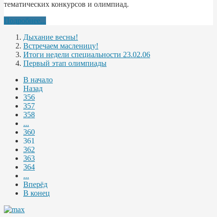
тематических конкурсов и олимпиад.
Подробнее...
Дыхание весны!
Встречаем масленицу!
Итоги недели специальности 23.02.06
Первый этап олимпиады
В начало
Назад
356
357
358
...
360
361
362
363
364
...
Вперёд
В конец