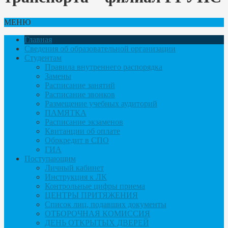
МЕНЮ
Главная
Сведения об образовательной организации
Студентам
Правила внутреннего распорядка
Замены
Расписание занятий
Расписание звонков
Размещение учебных аудиторий
ПАМЯТКА
Расписание экзаменов
Квитанции об оплате
Обркредит в СПО
ГИА
Поступающим
Личный кабинет
Инструкция к ЛК
Контрольные цифры приема
ЦЕНТРЫ ПРИТЯЖЕНИЯ
Список лиц, подавших документы
ОТБОРОЧНАЯ КОМИССИЯ
ДЕНЬ ОТКРЫТЫХ ДВЕРЕЙ