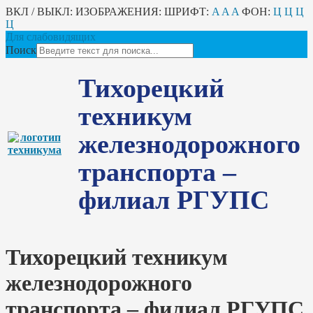
ВКЛ / ВЫКЛ:
ИЗОБРАЖЕНИЯ:
ШРИФТ:
A
A
A
ФОН:
Ц
Ц
Ц
Ц
Для слабовидящих
Поиск
Тихорецкий
техникум
железнодорожного
транспорта –
филиал РГУПС
Тихорецкий техникум
железнодорожного
транспорта – филиал РГУПС